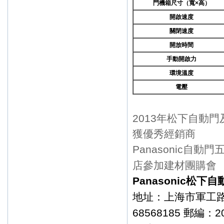
門機箱尺寸（寬
×
高）
開啟速度
關閉速度
開放時間
手動開啟力
環境溫度
電壓
2013年松下自動
獲優秀經銷商
Panasonic自動
店參加建材團購會
Panasonic松
地址：上海市軍工路1
68568185 郵編：2