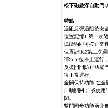
蘇州：
松下磁懸浮自動門-
蕪湖：
特點
遇阻反彈遇阻後安
位置記憶1 第一次
障礙物即可按正常
位置記憶2第二次
彈2cm後停止運行
反復開門防止功能門
復正常運行。
全開保持功能 在全
自動關閉； 或使用
閉。
雙門同步功能兩套