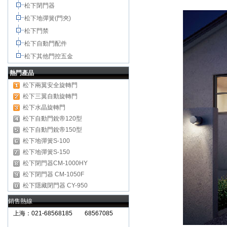
松下閉門器
松下地彈簧(門夾)
松下門禁
松下自動門配件
松下其他門控五金
熱門產品
松下兩翼安全旋轉門
松下三翼自動旋轉門
松下水晶旋轉門
松下自動門銳帝120型
松下自動門銳帝150型
松下地彈簧S-100
松下地彈簧S-150
松下閉門器CM-1000HY
松下閉門器 CM-1050F
松下隱藏閉門器 CY-950
銷售熱線
上海：021-68568185 68567085
南京：